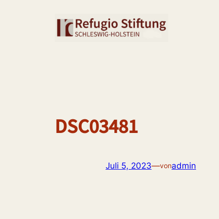
Zum
Inhalt
springen
DSC03481
Juli 5, 2023
—
admin
von