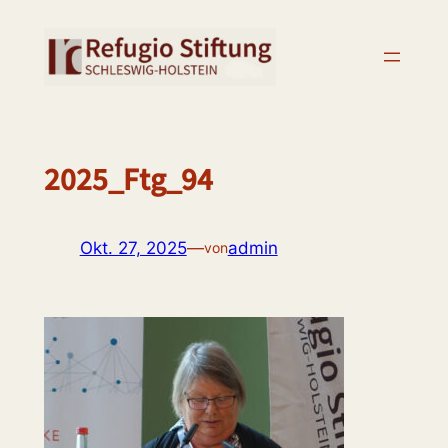
Zum
Inhalt
springen
2025_Ftg_94
Okt. 27, 2025
—
admin
von